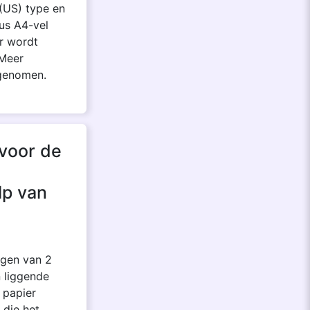
(US) type en
us A4-vel
Er wordt
 Meer
pgenomen.
 voor de
lp van
ngen van 2
 liggende
 papier
 die het