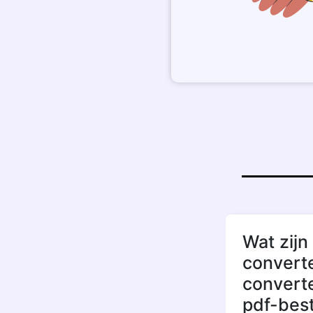
Wat zijn
converte
convert
pdf-bes