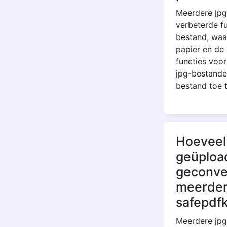
Meerdere jpg
verbeterde f
bestand, waa
papier en de 
functies voor
jpg-bestande
bestand toe 
Hoeveel 
geüploa
geconve
meerdere
safepdf
Meerdere jpg