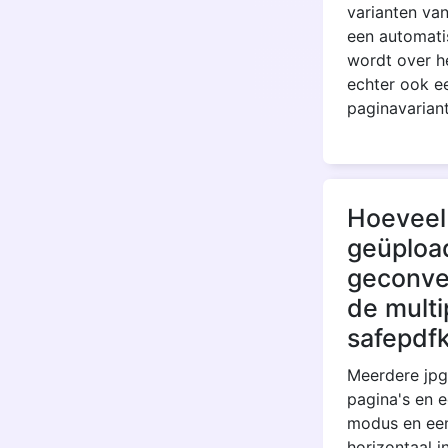
varianten va
een automati
wordt over h
echter ook e
paginavarian
Hoeveel 
geüploa
geconve
de multi
safepdf
Meerdere jpg
pagina's en 
modus en een
horizontaal i