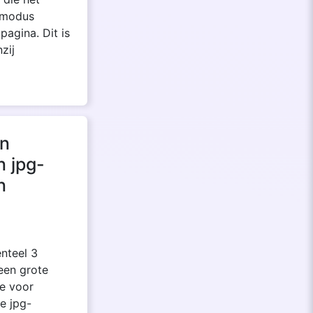
e modus
pagina. Dit is
zij
in
n jpg-
n
nteel 3
een grote
te voor
e jpg-