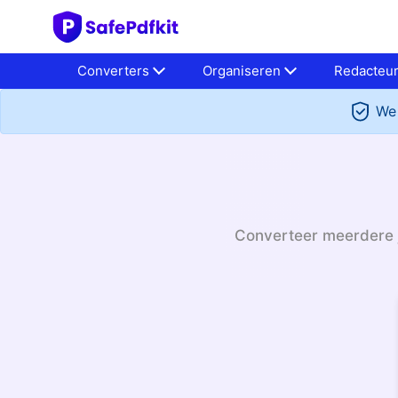
Converters
Organiseren
Redacteu
We 
Converteer meerdere j