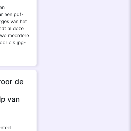
den
ar een pdf-
rges van het
edt al deze
t we meerdere
or elk jpg-
voor de
lp van
nteel