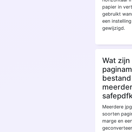
papier in ve
gebruikt wann
een instellin
gewijzigd.
Wat zijn
paginama
bestand
meerdere
safepdf
Meerdere jpg
soorten pagi
marge en een
geconverteer