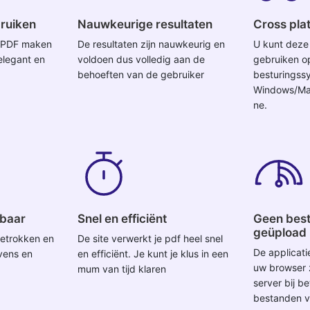
ruiken
Nauwkeurige resultaten
Cross pla
r PDF maken
De resultaten zijn nauwkeurig en
U kunt deze
elegant en
voldoen dus volledig aan de
gebruiken o
behoeften van de gebruiker
besturingss
Windows/Mac
ne.
wbaar
Snel en efficiënt
Geen bes
geüpload
 betrokken en
De site verwerkt je pdf heel snel
De applicati
vens en
en efficiënt. Je kunt je klus in een
uw browser 
mum van tijd klaren
server bij b
bestanden ve