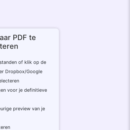
aar PDF te
teren
standen of klik op de
teer Dropbox/Google
electeren
gen voor je definitieve
eurige preview van je
teren