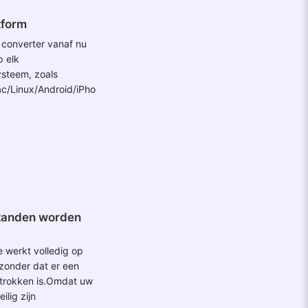
tform
 converter vanaf nu
p elk
ysteem, zoals
/Linux/Android/iPho
tanden worden
e werkt volledig op
zonder dat er een
etrokken is.Omdat uw
ilig zijn