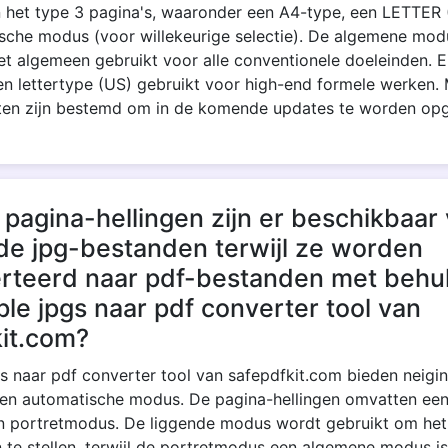
n het type 3 pagina's, waaronder een A4-type, een LETTER 
sche modus (voor willekeurige selectie). De algemene mod
et algemeen gebruikt voor alle conventionele doeleinden. 
en lettertype (US) gebruikt voor high-end formele werken.
ten zijn bestemd om in de komende updates te worden o
pagina-hellingen zijn er beschikbaar
de jpg-bestanden terwijl ze worden
rteerd naar pdf-bestanden met behu
ple jpgs naar pdf converter tool van
kit.com?
s naar pdf converter tool van safepdfkit.com bieden neigi
een automatische modus. De pagina-hellingen omvatten een
 portretmodus. De liggende modus wordt gebruikt om het
n te stellen, terwijl de portretmodus een algemene modus is