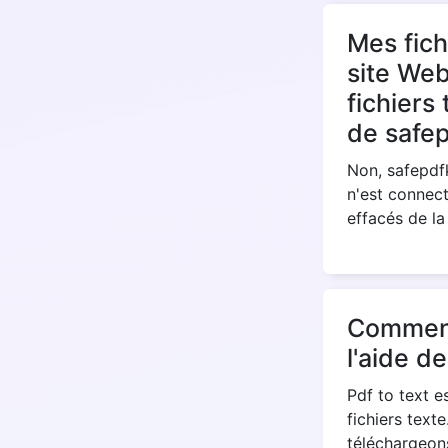
Mes fich
site Web
fichiers
de safep
Non, safepdfk
n'est connect
effacés de la
Comment 
l'aide d
Pdf to text e
fichiers text
téléchargeons