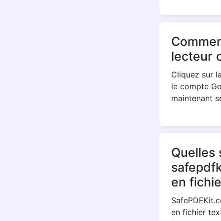
Comment 
lecteur 
Cliquez sur l
le compte Go
maintenant sé
Quelles 
safepdfk
en fichie
SafePDFKit.co
en fichier te