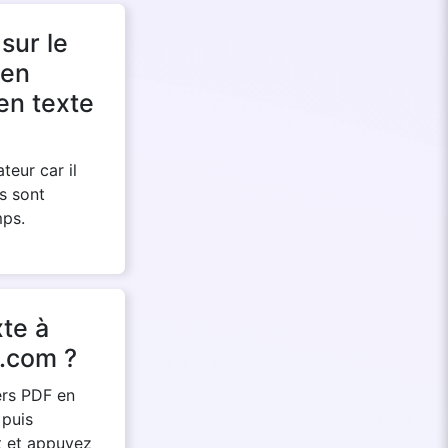
sur le
 en
 en texte
teur car il
s sont
mps.
xte à
t.com ?
ers PDF en
 puis
t et appuyez