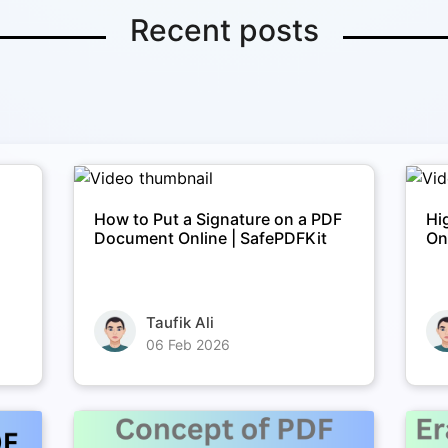
Recent posts
e
How to Put a Signature on a PDF
Hi
Document Online | SafePDFKit
On
Taufik Ali
06 Feb 2026