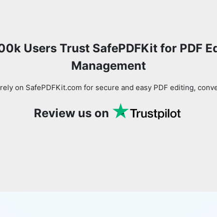
00k Users Trust SafePDFKit for PDF Ed
Management
rely on SafePDFKit.com for secure and easy PDF editing, con
Copy Link
Review us on