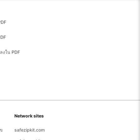
PDF
PDF
้ำลงใน PDF
Network sites
ไข
safezipkit.com