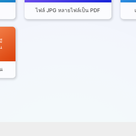
ไฟล์ JPG หลายไฟล์เป็น PDF
ี
น
กน