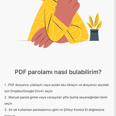
PDF parolamı nasıl bulabilirim?
1 . PDF dosyanızı yükleyin veya açılan oku tıklayın ve dosyanızı seçmek
için Dropbox/Google Drive'ı seçin
2 . Manuel parola girme veya varsayılan şifre bulma seçeneğinden birini
seçin
3 . En sık kullanılan parolalarınızı girin ve Şifreyi Kontrol Et düğmesine
tıklayın
4 . Verilen listede mevcutsa uygulamanın doğru şifreyi bulmasını bekleyin
5 . Yaşasın! hizmetimizin keyfini çıkarın