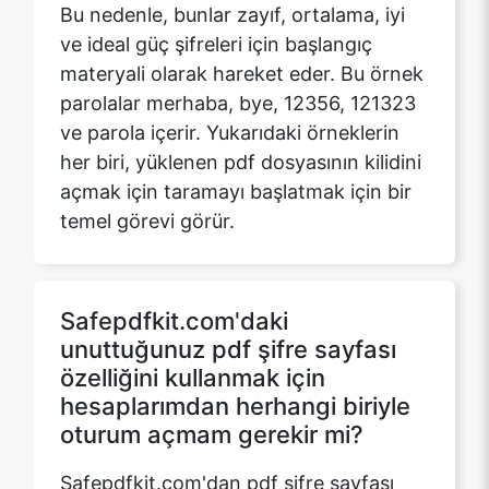
parolalar merhaba, bye, 12356, 121323
ve parola içerir. Yukarıdaki örneklerin
her biri, yüklenen pdf dosyasının kilidini
açmak için taramayı başlatmak için bir
temel görevi görür.
Safepdfkit.com'daki
unuttuğunuz pdf şifre sayfası
özelliğini kullanmak için
hesaplarımdan herhangi biriyle
oturum açmam gerekir mi?
Safepdfkit.com'dan pdf şifre sayfası
özelliğini unuttunuz, herhangi bir kayıt
veya oturum açma istemeyen ücretsiz
kullanımlı bir araçtır. İş bittikten sonra