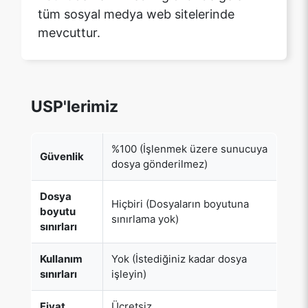
USP'lerimiz
%100 (İşlenmek üzere sunucuya
Güvenlik
dosya gönderilmez)
Dosya
Hiçbiri (Dosyaların boyutuna
boyutu
sınırlama yok)
sınırları
Kullanım
Yok (İstediğiniz kadar dosya
sınırları
işleyin)
Fiyat
Ücretsiz
Yakalanan
Hiçbiri (E-posta/telefon
Kullanıcı
numarası gibi kullanıcı bilgilerini
Bilgileri
talep etmiyoruz)