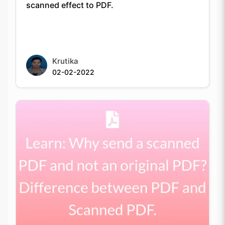
Krutika
02-02-2022
Learn: Why send a scanned PDF and not an
original PDF? Difference between PDF and
Scanned PDF.