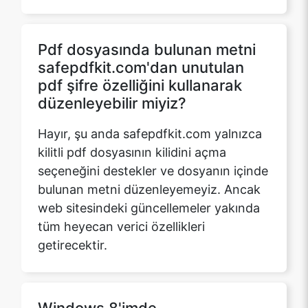
safepdfkit.com'dan unutulan
pdf şifre özelliğini kullanarak
düzenleyebilir miyiz?
Copy Link
Hayır, şu anda safepdfkit.com yalnızca
kilitli pdf dosyasının kilidini açma
seçeneğini destekler ve dosyanın içinde
bulunan metni düzenleyemeyiz. Ancak
web sitesindeki güncellemeler yakında
tüm heyecan verici özellikleri
getirecektir.
Windows 8'imde
safepdfkit.com'dan unuttuğum
pdf şifre dosyası özelliğini
kullanabilir miyim?