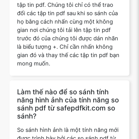
gian nơi chúng tôi tải lên tập tin pdf
trước đó của chúng tôi được dán nhãn
là biểu tượng +. Chỉ cần nhấn không
gian đó và thay thế các tập tin pdf bạn
Copy Link
mong muốn.
Làm thế nào để so sánh tính
năng hình ảnh của tính năng so
sánh pdf từ safepdfkit.com so
sánh?
So sánh hình ảnh là một tính năng mới
được trình bày bởi các so sánh pdf từ
safepdfkit.com. Nó phù hợp với hình
ảnh theo kích thước của hình ảnh và
hình ảnh bên trong. Nếu chúng giống