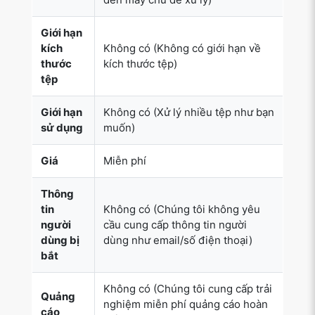
thước
kích thước tệp)
tệp
Giới hạn
Không có (Xử lý nhiều tệp như bạn
sử dụng
muốn)
Giá
Miễn phí
Thông
tin
Không có (Chúng tôi không yêu
người
cầu cung cấp thông tin người
dùng bị
dùng như email/số điện thoại)
bắt
Không có (Chúng tôi cung cấp trải
Quảng
nghiệm miễn phí quảng cáo hoàn
cáo
chỉnh)
Over 100k Users Trust SafePDFKit for PDF Editing &