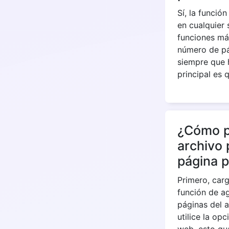
Sí, la funció
en cualquier 
funciones más
número de pá
siempre que h
principal es 
¿Cómo p
archivo 
página p
Primero, carg
función de a
páginas del a
utilice la op
web, esto gua