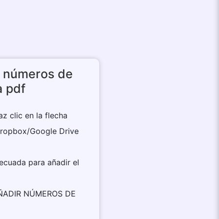
 números de
a pdf
z clic en la flecha
Dropbox/Google Drive
decuada para añadir el
n AÑADIR NÚMEROS DE