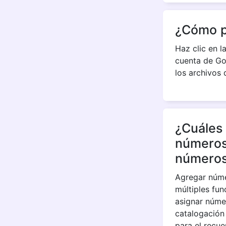
¿Cómo p
Haz clic en l
cuenta de Go
los archivos 
¿Cuáles 
números 
números 
Agregar núme
múltiples fun
asignar núme
catalogación 
para el recue