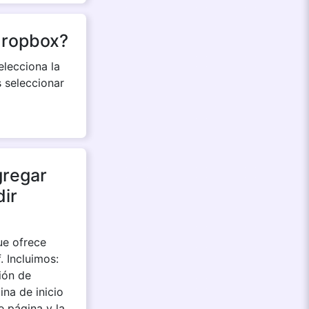
dropbox?
elecciona la
 seleccionar
gregar
dir
ue ofrece
. Incluimos:
ión de
ina de inicio
e página y la