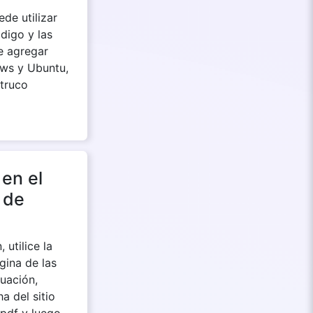
de utilizar
digo y las
e agregar
ws y Ubuntu,
 truco
en el
 de
utilice la
gina de las
nuación,
a del sitio
 pdf y luego