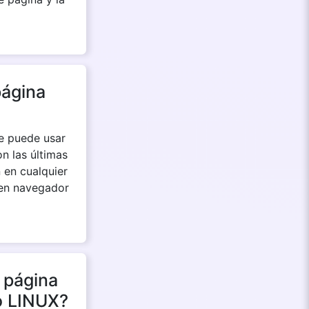
página
se puede usar
on las últimas
n en cualquier
uen navegador
 página
o LINUX?