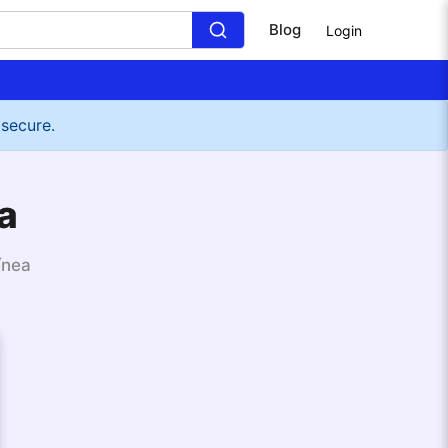
Blog
Login
 secure.
a
ínea