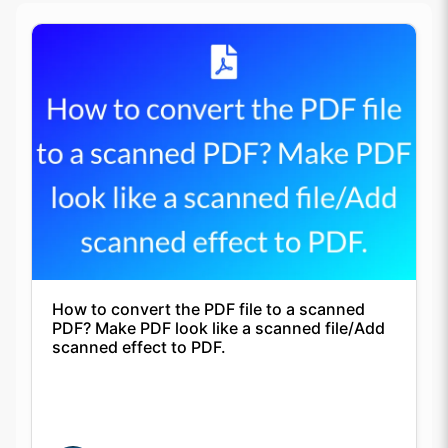
How to convert the PDF file to a scanned
PDF? Make PDF look like a scanned file/Add
scanned effect to PDF.