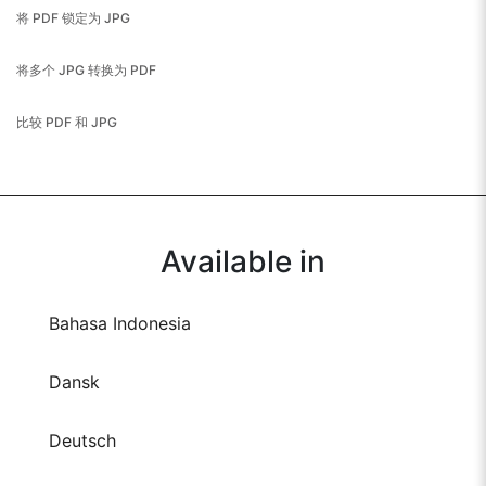
将 PDF 锁定为 JPG
将多个 JPG 转换为 PDF
比较 PDF 和 JPG
Available in
Bahasa Indonesia
Dansk
Deutsch