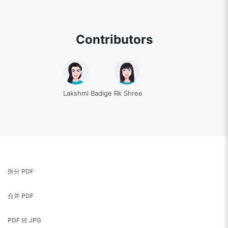
Contributors
Lakshmi Badige
Rk Shree
拆分 PDF
合并 PDF
PDF 转 JPG