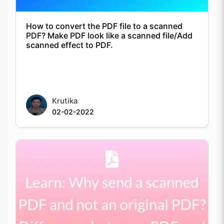
How to convert the PDF file to a scanned
PDF? Make PDF look like a scanned file/Add
scanned effect to PDF.
Krutika
02-02-2022